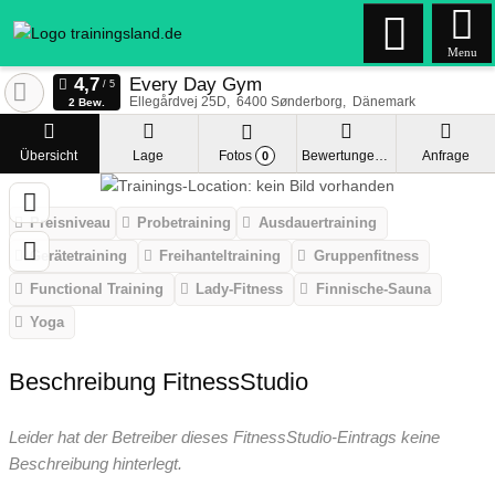
Menu
Every Day Gym
Ellegårdvej 25D
6400
Sønderborg
Dänemark
2 Bew.
Übersicht
Lage
Fotos
Bewertungen
Anfrage
0
Preisniveau
Probetraining
Ausdauertraining
Gerätetraining
Freihanteltraining
Gruppenfitness
Functional Training
Lady-Fitness
Finnische-Sauna
Yoga
Beschreibung FitnessStudio
Leider hat der Betreiber dieses FitnessStudio-Eintrags keine
Beschreibung hinterlegt.