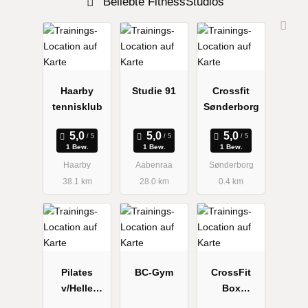
Beliebte FitnessStudios
Haarby
Studie 91
Crossfit
tennisklub
Sønderborg
1 Bew.
1 Bew.
1 Bew.
Haarby
Aabenraa
Sønderborg
38.1 km
28.0 km
0.4 km
Pilates
BC-Gym
CrossFit
v/Helle
Box
Jensen
Flensburg