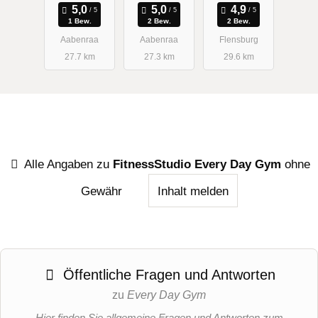
1 Bew.
2 Bew.
2 Bew.
Aabenraa
Aabenraa
Flensburg
27.7 km
27.3 km
29.6 km
Alle Angaben zu
FitnessStudio Every Day Gym
ohne
Gewähr
Inhalt melden
Öffentliche Fragen und Antworten
zu
Every Day Gym
Hier finden Sie allgemeine Fragen und Antworten zum