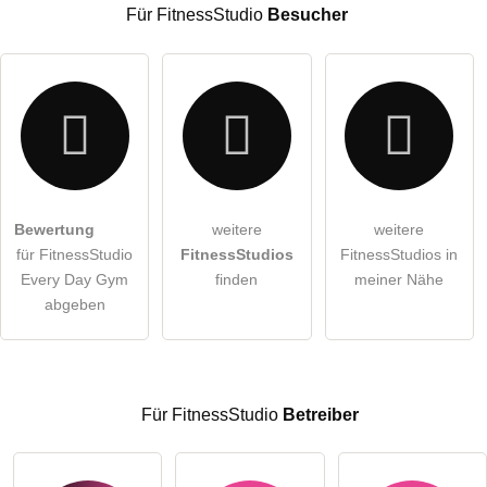
Für FitnessStudio
Besucher
E-Mail-Adresse (wird nicht veröffentlicht)
Bewertung
weitere
weitere
Hiermit akzeptiere ich die
AGB
.
für FitnessStudio
FitnessStudios
FitnessStudios in
Every Day Gym
finden
meiner Nähe
Die
Datenschutzerklärung
habe ich zur Kenntnis genommen.
abgeben
öffentliche Frage stellen
Abbrechen
Hinweis:
Bitte beachten Sie, öffentliche Fragen sind
für alle
Besucher sichtbar
.
Für FitnessStudio
Betreiber
Klicken Sie hier um eine
individuelle Frage
an den
FitnessStudio-Eintrag zu stellen
.