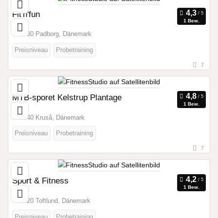
Fit'n'fun
1 Bew.
6330 Padborg, Dänemark
Preisniveau
Probetraining
7
MTB-sporet Kelstrup Plantage
1 Bew.
6340 Kruså, Dänemark
Preisniveau
Probetraining
7
Sport & Fitness
1 Bew.
6520 Toftlund, Dänemark
Preisniveau
Probetraining