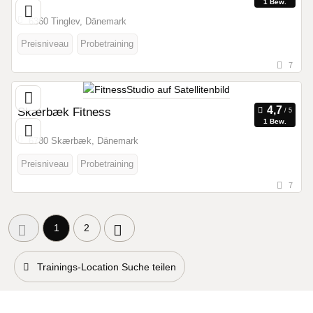
1 Bew.
6360 Tinglev, Dänemark
Preisniveau
Probetraining
7
Skærbæk Fitness
1 Bew.
6780 Skærbæk, Dänemark
Preisniveau
Probetraining
7
1
2
Trainings-Location Suche teilen