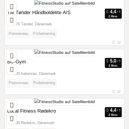
TM Tønder Håndboldelite A/S
2 Bew.
6270 Tønder, Dänemark
Preisniveau
Probetraining
12
BC-Gym
2 Bew.
6200 Aabenraa, Dänemark
Preisniveau
Probetraining
12
Local Fitness Rødekro
2 Bew.
6230 Rødekro, Dänemark