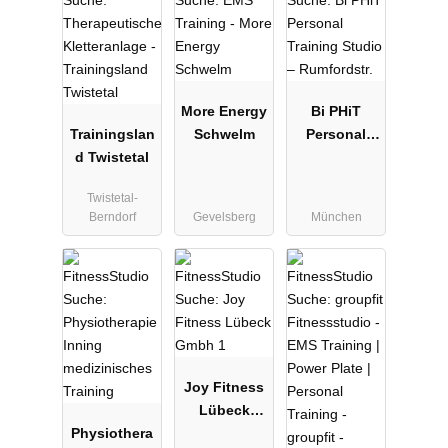
More Energy
Bi PHiT
Trainingslan
Schwelm
Personal
d Twistetal
Training
Studio –
Twistetal-
Rumfordstr.
Berndorf
Gevelsberg
München
Joy Fitness
Lübeck
Physiothera
Gmbh 1