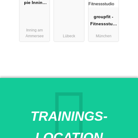
pie Inning
medizinisch
es Training
groupfit -
Fitnessstudi
Inning am
o
Ammersee
Lübeck
München
TRAININGS-
LOCATION