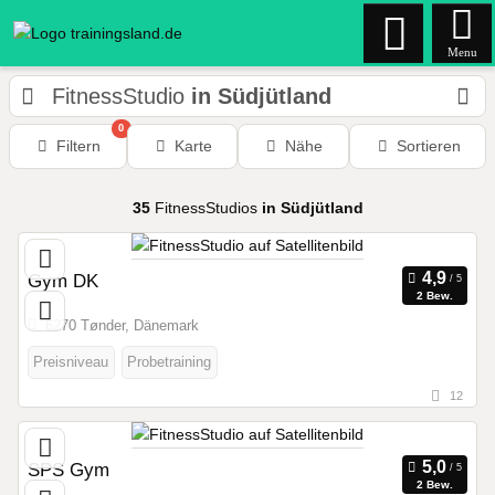
Menu
FitnessStudio
in Südjütland
0
Filtern
Karte
Nähe
Sortieren
35
FitnessStudios
in Südjütland
Gym DK
2 Bew.
6270 Tønder, Dänemark
Preisniveau
Probetraining
12
SPS Gym
2 Bew.