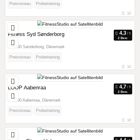
Preisniveau
Probetraining
12
Fitness Syd Sønderborg
2 Bew.
6400 Sønderborg, Dänemark
Preisniveau
Probetraining
12
LOOP Aabenraa
2 Bew.
6200 Aabenraa, Dänemark
Preisniveau
Probetraining
12