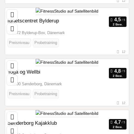
12
Idrætscentret Bylderup
2 Bew.
6372 Bylderup-Bov, Dänemark
Preisniveau
Probetraining
12
Yoga og Wellbi
2 Bew.
6400 Sønderborg, Dänemark
Preisniveau
Probetraining
12
Sønderborg Kajakklub
2 Bew.