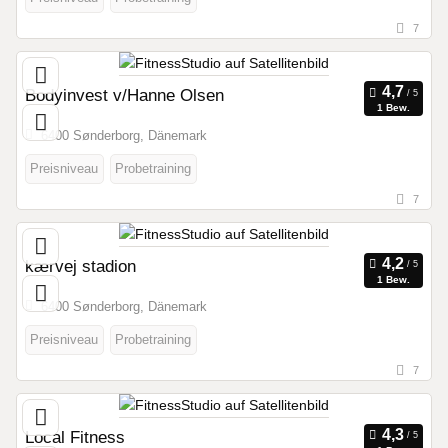
7
Bodyinvest v/Hanne Olsen
1 Bew.
6400 Sønderborg, Dänemark
Preisniveau
Probetraining
7
kærvej stadion
1 Bew.
6400 Sønderborg, Dänemark
Preisniveau
Probetraining
7
Local Fitness