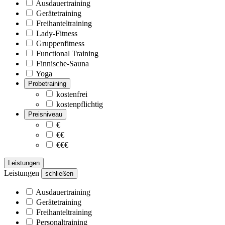
Ausdauertraining
Gerätetraining
Freihanteltraining
Lady-Fitness
Gruppenfitness
Functional Training
Finnische-Sauna
Yoga
Probetraining
kostenfrei
kostenpflichtig
Preisniveau
€
€€
€€€
Leistungen
Leistungen
schließen
Ausdauertraining
Gerätetraining
Freihanteltraining
Personaltraining