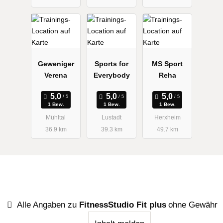
Geweniger
Sports for
MS Sport
Verena
Everybody
Reha
1 Bew.
1 Bew.
1 Bew.
Mühltal
Lustadt
Herxheim
36.9 km
39.3 km
49.7 km
Alle Angaben zu
FitnessStudio Fit plus
ohne Gewähr