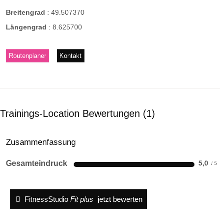
Breitengrad
:
49.507370
Längengrad
:
8.625700
Routenplaner
Kontakt
Trainings-Location Bewertungen
1
Zusammenfassung
Gesamteindruck
5,0
FitnessStudio
Fit plus
jetzt bewerten