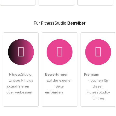
öffentliche Frage stellen
Abbrechen
Hinweis:
Bitte beachten Sie, öffentliche Fragen sind
für alle
Für FitnessStudio
Betreiber
Besucher sichtbar
.
Klicken Sie hier um eine
individuelle Frage
an den
FitnessStudio-Eintrag zu stellen
.
FitnessStudio-
Bewertungen
Premium
Eintrag Fit plus
auf der eigenen
- buchen für
aktualisieren
Seite
diesen
oder verbessern
einbinden
FitnessStudio-
Eintrag