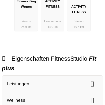
FitnessKing
ACTIVITY
Worms
FITNESS
ACTIVITY
FITNESS
Worms
Lampertheim
Bürstadt
24.9 km
14.0 km
19.5 km
Eigenschaften FitnessStudio
Fit
plus
Leistungen
Ausdauertraining
Gerätetraining
Wellness
Freihanteltraining
Personaltraining