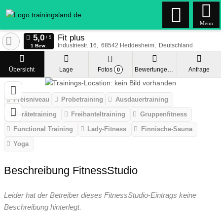
Menu
Fit plus
Industriestr. 16
68542
Heddesheim
Deutschland
1 Bew.
Übersicht
Lage
Fotos
Bewertungen
Anfrage
0
Preisniveau
Probetraining
Ausdauertraining
Gerätetraining
Freihanteltraining
Gruppenfitness
Functional Training
Lady-Fitness
Finnische-Sauna
Yoga
Beschreibung FitnessStudio
Leider hat der Betreiber dieses FitnessStudio-Eintrags keine
Beschreibung hinterlegt.