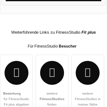
Vorname
Name
Weiterführende Links zu FitnessStudio
Fit plus
Für FitnessStudio
Besucher
E-Mail-Adresse (wird nicht veröffentlicht)
Bewertung
weitere
weitere
Hiermit akzeptiere ich die
AGB
.
für FitnessStudio
FitnessStudios
FitnessStudios in
Fit plus abgeben
finden
meiner Nähe
Die
Datenschutzerklärung
habe ich zur Kenntnis genommen.