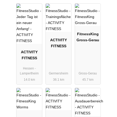
FitnessKing
ACTIVITY
Gross-Gerau
FITNESS
ACTIVITY
FITNESS
Hessen -
Lampertheim
Germersheim
Gross-Gerau
14.0 km
36.1 km
45.7 km