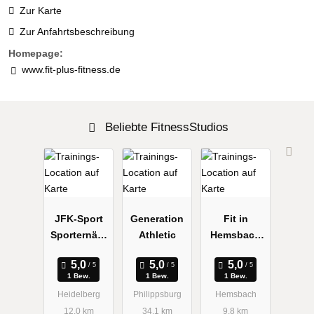
Zur Karte
Zur Anfahrtsbeschreibung
Homepage:
www.fit-plus-fitness.de
Beliebte FitnessStudios
JFK-Sport
Generation
Fit in
Sporternähr
Athletic
Hemsbach
ung
Bernd
1 Bew.
1 Bew.
1 Bew.
Heidelberg
Philippsburg
Hemsbach
12.0 km
34.1 km
9.8 km