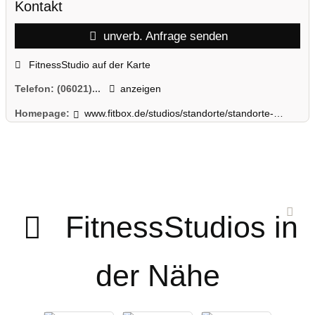
Kontakt
unverb. Anfrage senden
FitnessStudio auf der Karte
Telefon:
(06021)...
anzeigen
Homepage:
www.fitbox.de/studios/standorte/standorte-details/fitbox-aschaffenburg-mitte/2f069986464927d81eb471fb981cdb45/
FitnessStudios in
der Nähe