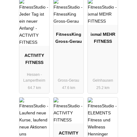
FitnessKing
ixmal MEHR
Gross-Gerau
FITNESS
ACTIVITY
FITNESS
Hessen -
Lampertheim
Gross-Gerau
Gelnhausen
64.7 km
47.6 km
25.2 km
ACTIVITY