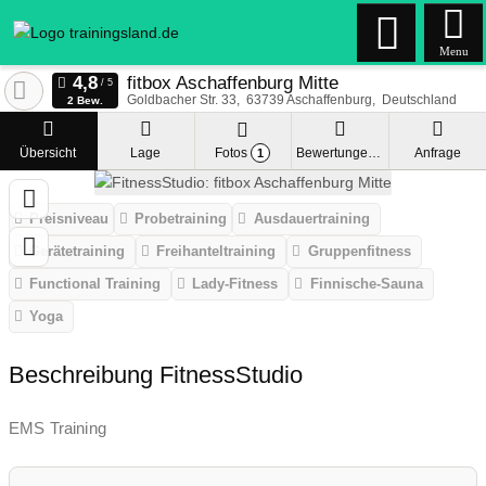
Menu
fitbox Aschaffenburg Mitte
Goldbacher Str. 33
63739
Aschaffenburg
Deutschland
2 Bew.
Übersicht
Lage
Fotos
Bewertungen
Anfrage
1
Preisniveau
Probetraining
Ausdauertraining
Gerätetraining
Freihanteltraining
Gruppenfitness
Functional Training
Lady-Fitness
Finnische-Sauna
Yoga
Beschreibung FitnessStudio
EMS Training