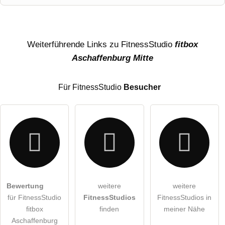
Name
Weiterführende Links zu FitnessStudio
fitbox
Aschaffenburg Mitte
E-Mail-Adresse (wird nicht veröffentlicht)
Für FitnessStudio
Besucher
Hiermit akzeptiere ich die
AGB
.
Bewertung
weitere
weitere
für FitnessStudio
FitnessStudios
FitnessStudios in
Die
Datenschutzerklärung
habe ich zur Kenntnis genommen.
fitbox
finden
meiner Nähe
öffentliche Frage stellen
Aschaffenburg
Abbrechen