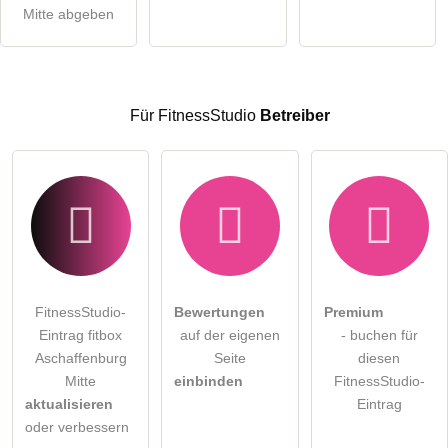
Mitte abgeben
Hinweis:
Bitte beachten Sie, öffentliche Fragen sind
für alle
Besucher sichtbar
.
Klicken Sie hier um eine
individuelle Frage
an den
FitnessStudio-Eintrag zu stellen
.
Für FitnessStudio
Betreiber
FitnessStudio-
Bewertungen
Premium
Eintrag fitbox
auf der eigenen
- buchen für
Aschaffenburg
Seite
diesen
Mitte
einbinden
FitnessStudio-
aktualisieren
Eintrag
oder verbessern