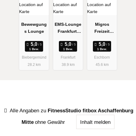
Bewewgung
EMS-Lounge
Migros
s Lounge
Frankfurt-
Freizeit
Europavierte
Deutschland
l
GmbH
1 Bew.
1 Bew.
1 Bew.
Biebergemünd
Frankfurt
Eschborn
28.2 km
38.9 km
45.6 km
Alle Angaben zu
FitnessStudio fitbox Aschaffenburg
Mitte
ohne Gewähr
Inhalt melden