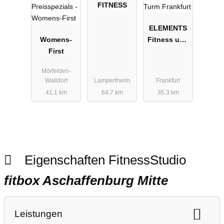
FITNESS
ELEMENTS
Womens-
Fitness und
First
Wellness
Henninger
Mörfelden-
Turm
Walldorf
Lampertheim
Frankfurt
Frankfurt
41.1 km
64.7 km
35.3 km
Eigenschaften FitnessStudio
fitbox Aschaffenburg Mitte
Leistungen