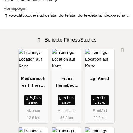
Homepage:
www.fitbox.de/studios/standorte/standorte-details/fitbox-aschaffenburg-mitte/2f069986464927d81eb471fb981cdb45/
Beliebte FitnessStudios
Medizinisch
Fit in
agilAmed
es Fitness-
Hemsbach
Studio
Bernd
Roland
1 Bew.
1 Bew.
1 Bew.
Alzenau
Hemsbach
Frankfurt
13.8 km
56.8 km
38.0 km