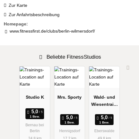
Zur Karte
Zur Anfahrtsbeschreibung
Homepage:
www.fitnessfirst.de/clubs/berlin-wilmersdorf/
Beliebte FitnessStudios
Studio K
Mrs. Sporty
Wald- und
Wiesentraini
ng
1 Bew.
1 Bew.
1 Bew.
Bernau bei
Berlin
Hennigsdorf
Eberswalde
24.8 km
17.2 km
49.8 km