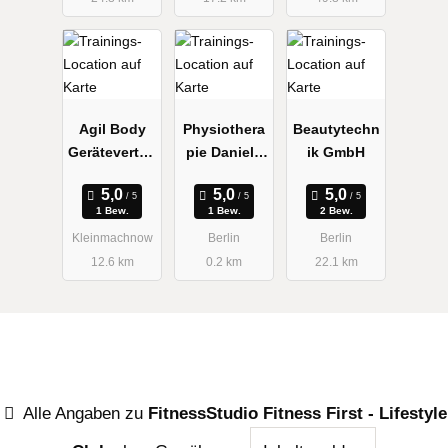
Agil Body
Physiothera
Beautytechn
Gerätevertrie
pie Daniela
ik GmbH
b GmbH
Schäfer
1 Bew.
1 Bew.
2 Bew.
Kleinmachnow
Berlin
Berlin
12.6 km
0.2 km
22.1 km
Alle Angaben zu
FitnessStudio Fitness First - Lifestyle