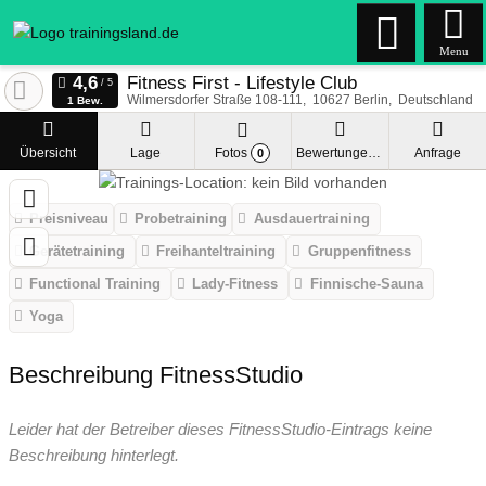
Menu
Fitness First - Lifestyle Club
Wilmersdorfer Straße 108-111
10627
Berlin
Deutschland
1 Bew.
Übersicht
Lage
Fotos
Bewertungen
Anfrage
0
Preisniveau
Probetraining
Ausdauertraining
Gerätetraining
Freihanteltraining
Gruppenfitness
Functional Training
Lady-Fitness
Finnische-Sauna
Yoga
Beschreibung FitnessStudio
Leider hat der Betreiber dieses FitnessStudio-Eintrags keine
Beschreibung hinterlegt.