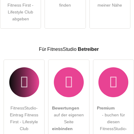
Fitness First -
finden
meiner Nähe
öffentliche Frage stellen
Lifestyle Club
Abbrechen
abgeben
Hinweis:
Bitte beachten Sie, öffentliche Fragen sind
für alle
Besucher sichtbar
.
Klicken Sie hier um eine
individuelle Frage
an den
FitnessStudio-Eintrag zu stellen
.
Für FitnessStudio
Betreiber
FitnessStudio-
Bewertungen
Premium
Eintrag Fitness
auf der eigenen
- buchen für
First - Lifestyle
Seite
diesen
Club
einbinden
FitnessStudio-