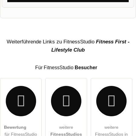
Vorname
Name
Weiterführende Links zu FitnessStudio
Fitness First -
Lifestyle Club
E-Mail-Adresse (wird nicht veröffentlicht)
Für FitnessStudio
Besucher
Hiermit akzeptiere ich die
AGB
.
Bewertung
weitere
weitere
für FitnessStudio
FitnessStudios
FitnessStudios in
Die
Datenschutzerklärung
habe ich zur Kenntnis genommen.