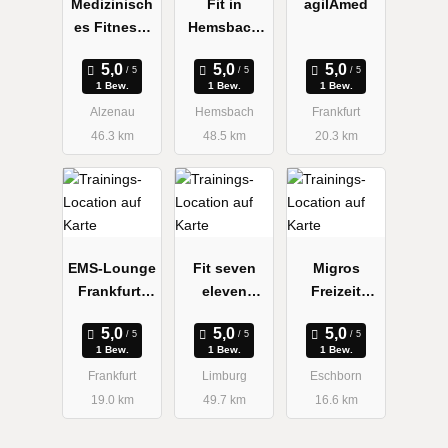
Medizinisch
Fit in
agilAmed
es Fitness-
Hemsbach
Studio
Bernd
Roland
1 Bew.
1 Bew.
1 Bew.
Alzenau
Hemsbach
Frankfurt
46.3 km
48.5 km
20.3 km
EMS-Lounge
Fit seven
Migros
Frankfurt-
eleven
Freizeit
Europavierte
Limburg
Deutschland
l
GmbH & Co.
GmbH
1 Bew.
1 Bew.
1 Bew.
KG
Frankfurt
Limburg
Eschborn
19.0 km
49.7 km
16.6 km