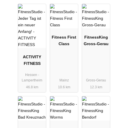
Fitness First
FitnessKing
Class
Gross-Gerau
ACTIVITY
FITNESS
Hessen -
Lampertheim
Mainz
Gross-Gerau
46.8 km
10.6 km
12.3 km