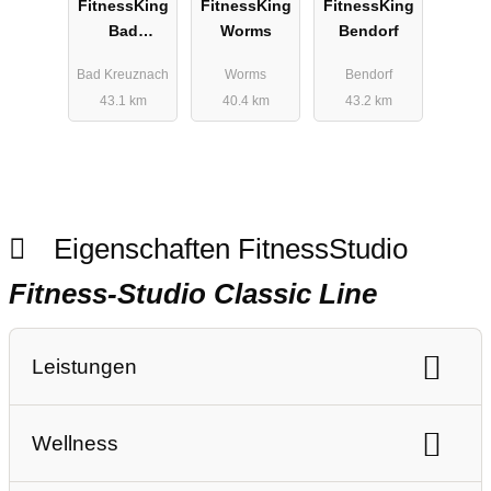
FitnessKing
FitnessKing
FitnessKing
Bad
Worms
Bendorf
Kreuznach
Bad Kreuznach
Worms
Bendorf
43.1 km
40.4 km
43.2 km
Eigenschaften FitnessStudio
Fitness-Studio Classic Line
Leistungen
Ausdauertraining
Gerätetraining
Wellness
Freihanteltraining
Personaltraining