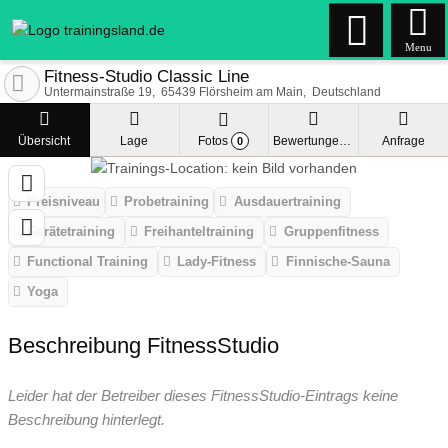
Menu
Fitness-Studio Classic Line
Untermainstraße 19
65439
Flörsheim am Main
Deutschland
Übersicht
Lage
Fotos
Bewertungen
Anfrage
0
Preisniveau
Probetraining
Ausdauertraining
Gerätetraining
Freihanteltraining
Gruppenfitness
Functional Training
Lady-Fitness
Finnische-Sauna
Yoga
Beschreibung FitnessStudio
Leider hat der Betreiber dieses FitnessStudio-Eintrags keine
Beschreibung hinterlegt.