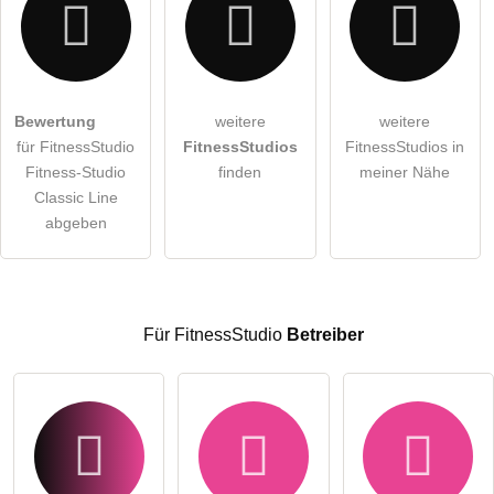
Hiermit akzeptiere ich die
AGB
.
Bewertung
weitere
weitere
für FitnessStudio
FitnessStudios
FitnessStudios in
Die
Datenschutzerklärung
habe ich zur Kenntnis genommen.
Fitness-Studio
finden
meiner Nähe
öffentliche Frage stellen
Classic Line
Abbrechen
abgeben
Hinweis:
Bitte beachten Sie, öffentliche Fragen sind
für alle
Besucher sichtbar
.
Klicken Sie hier um eine
individuelle Frage
an den
FitnessStudio-Eintrag zu stellen
.
Für FitnessStudio
Betreiber