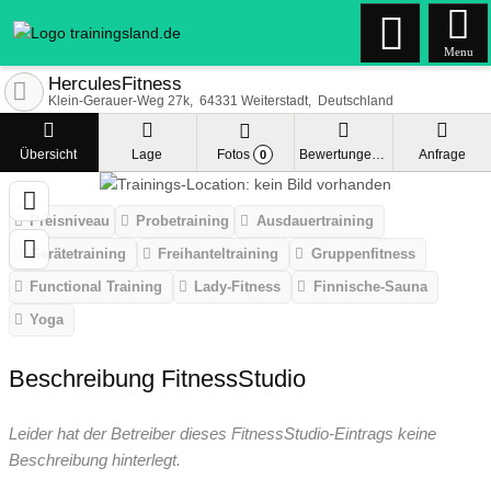
Menu
HerculesFitness
Klein-Gerauer-Weg 27k
64331
Weiterstadt
Deutschland
Übersicht
Lage
Fotos
Bewertungen
Anfrage
0
Preisniveau
Probetraining
Ausdauertraining
Gerätetraining
Freihanteltraining
Gruppenfitness
Functional Training
Lady-Fitness
Finnische-Sauna
Yoga
Beschreibung FitnessStudio
Leider hat der Betreiber dieses FitnessStudio-Eintrags keine
Beschreibung hinterlegt.