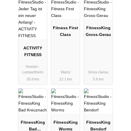
Fitness First
FitnessKing
Class
Gross-Gerau
ACTIVITY
FITNESS
Hessen -
Lampertheim
Mainz
Gross-Gerau
35.8 km
22.1 km
5.8 km
FitnessKing
FitnessKing
FitnessKing
Bad
Worms
Bendorf