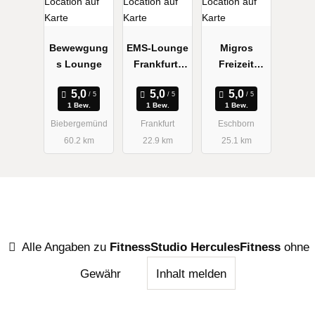
Bewewgung
EMS-Lounge
Migros
s Lounge
Frankfurt-
Freizeit
Europavierte
Deutschland
l
GmbH
1 Bew.
1 Bew.
1 Bew.
Biebergemünd
Frankfurt
Eschborn
60.2 km
22.9 km
25.1 km
Alle Angaben zu
FitnessStudio HerculesFitness
ohne
Gewähr
Inhalt melden