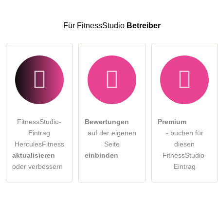
Hinweis:
Bitte beachten Sie, öffentliche Fragen sind
für alle
Besucher sichtbar
.
Für FitnessStudio
Betreiber
Klicken Sie hier um eine
individuelle Frage
an den
FitnessStudio-Eintrag zu stellen
.
FitnessStudio-
Bewertungen
Premium
Eintrag
auf der eigenen
- buchen für
HerculesFitness
Seite
diesen
aktualisieren
einbinden
FitnessStudio-
oder verbessern
Eintrag