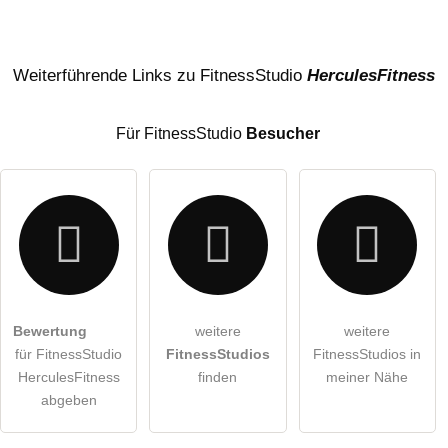
Name
Weiterführende Links zu FitnessStudio
HerculesFitness
Für FitnessStudio
Besucher
E-Mail-Adresse (wird nicht veröffentlicht)
Bewertung
weitere
weitere
Hiermit akzeptiere ich die
AGB
.
für FitnessStudio
FitnessStudios
FitnessStudios in
HerculesFitness
finden
meiner Nähe
Die
Datenschutzerklärung
habe ich zur Kenntnis genommen.
abgeben
öffentliche Frage stellen
Abbrechen