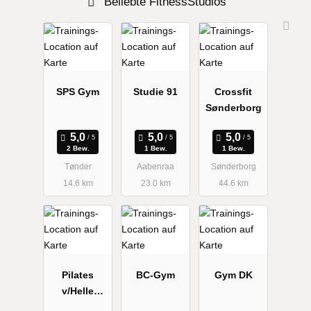
Beliebte FitnessStudios
SPS Gym
Studie 91
Crossfit
Sønderborg
2 Bew.
1 Bew.
1 Bew.
Tønder
Aabenraa
Sønderborg
14.6 km
23.0 km
44.6 km
Pilates
BC-Gym
Gym DK
v/Helle
Jensen