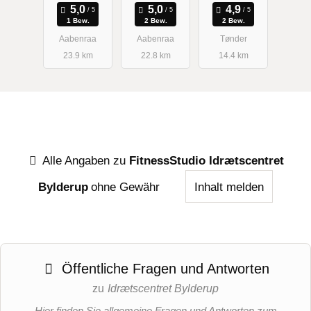
1 Bew.
2 Bew.
2 Bew.
Aabenraa
Aabenraa
Tønder
23.9 km
22.8 km
14.4 km
Alle Angaben zu
FitnessStudio Idrætscentret
Bylderup
ohne Gewähr
Inhalt melden
Öffentliche Fragen und Antworten
zu
Idrætscentret Bylderup
Hier finden Sie allgemeine Fragen und Antworten zum