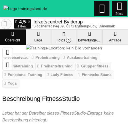
Menu
Idrætscentret Bylderup
Slogsherredsvej 39
6372
Bylderup-Bov
Dänemark
2 Bew.
Übersicht
Lage
Fotos
Bewertungen
Anfrage
0
Preisniveau
Probetraining
Ausdauertraining
Gerätetraining
Freihanteltraining
Gruppenfitness
Functional Training
Lady-Fitness
Finnische-Sauna
Yoga
Beschreibung FitnessStudio
Leider hat der Betreiber dieses FitnessStudio-Eintrags keine
Beschreibung hinterlegt.