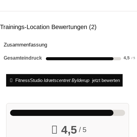
Trainings-Location Bewertungen
2
Zusammenfassung
Gesamteindruck
4,5
FitnessStudio
Idrætscentret Bylderup
jetzt bewerten
4,5
/ 5