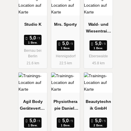
Studio K
Mrs. Sporty
Wald- und
Wiesentraini
ng
1 Bew.
1 Bew.
1 Bew.
Bernau bei
Berlin
Hennigsdorf
Eberswalde
21.6 km
22.5 km
45.8 km
Agil Body
Physiothera
Beautytechn
Gerätevertrie
pie Daniela
ik GmbH
b GmbH
Schäfer
1 Bew.
1 Bew.
2 Bew.