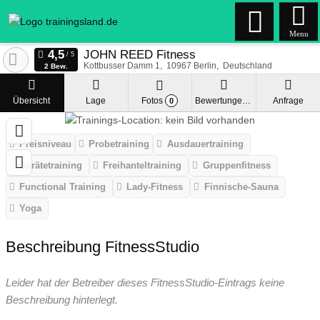
Menu
JOHN REED Fitness
Kottbusser Damm 1
10967
Berlin
Deutschland
2 Bew.
Übersicht
Lage
Fotos
Bewertungen
Anfrage
0
Preisniveau
Probetraining
Ausdauertraining
Gerätetraining
Freihanteltraining
Gruppenfitness
Functional Training
Lady-Fitness
Finnische-Sauna
Yoga
Beschreibung FitnessStudio
Leider hat der Betreiber dieses FitnessStudio-Eintrags keine
Beschreibung hinterlegt.