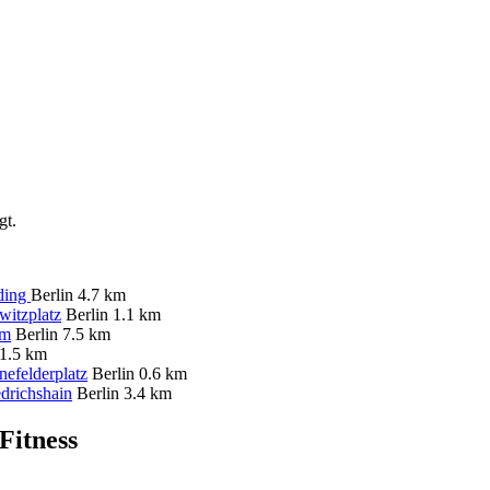
gt.
ding
Berlin
4.7 km
witzplatz
Berlin
1.1 km
mm
Berlin
7.5 km
1.5 km
nefelderplatz
Berlin
0.6 km
edrichshain
Berlin
3.4 km
itness