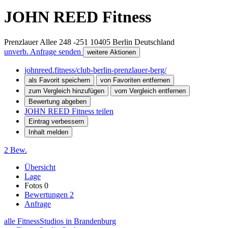
JOHN REED Fitness
Prenzlauer Allee 248 -251
10405
Berlin
Deutschland
unverb. Anfrage senden
weitere Aktionen
johnreed.fitness/club-berlin-prenzlauer-berg/
als Favorit speichern
von Favoriten entfernen
zum Vergleich hinzufügen
vom Vergleich entfernen
Bewertung abgeben
JOHN REED Fitness teilen
Eintrag verbessern
Inhalt melden
2 Bew.
Übersicht
Lage
Fotos
0
Bewertungen
2
Anfrage
alle FitnessStudios in Brandenburg