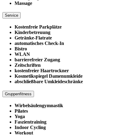
Massage
Service
Kostenfreie Parkplätze
Kinderbetreuung
Getränke-Flatrate
automatisches Check-In
Bistro
WLAN
barrierefreier Zugang
Zeitschriften
kostenfreier Haartrockner
Kosmetikspiegel Damenumkleide
abschließbare Umkleideschränke
Gruppenfitness
Wirbelsäulengymnastik
Pilates
Yoga
Faszientraining
Indoor Cycling
Workout