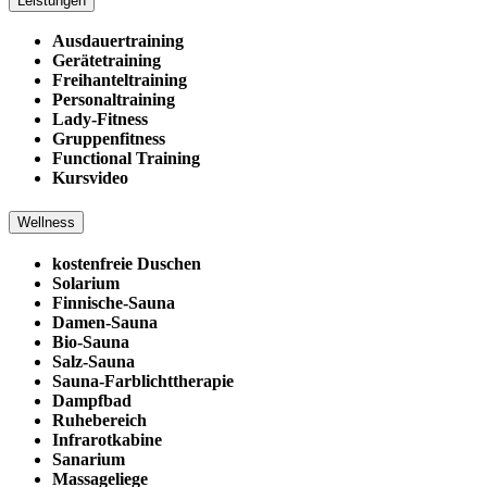
Leistungen
Ausdauertraining
Gerätetraining
Freihanteltraining
Personaltraining
Lady-Fitness
Gruppenfitness
Functional Training
Kursvideo
Wellness
kostenfreie Duschen
Solarium
Finnische-Sauna
Damen-Sauna
Bio-Sauna
Salz-Sauna
Sauna-Farblichttherapie
Dampfbad
Ruhebereich
Infrarotkabine
Sanarium
Massageliege