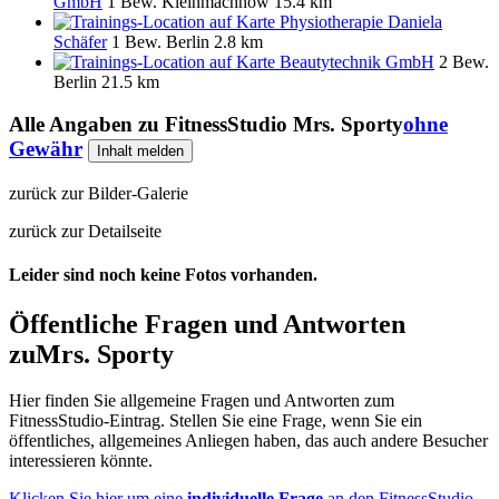
GmbH
1 Bew.
Kleinmachnow
15.4 km
Physiotherapie Daniela
Schäfer
1 Bew.
Berlin
2.8 km
Beautytechnik GmbH
2 Bew.
Berlin
21.5 km
Alle Angaben zu
FitnessStudio Mrs. Sporty
ohne
Gewähr
Inhalt melden
zurück zur Bilder-Galerie
zurück zur Detailseite
Leider sind noch keine Fotos vorhanden.
Öffentliche Fragen und Antworten
zu
Mrs. Sporty
Hier finden Sie allgemeine Fragen und Antworten zum
FitnessStudio-Eintrag. Stellen Sie eine Frage, wenn Sie ein
öffentliches, allgemeines Anliegen haben, das auch andere Besucher
interessieren könnte.
Klicken Sie hier um eine
individuelle Frage
an den FitnessStudio-