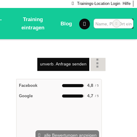
Trainings-Location Login
Hilfe
-
Training
Blog
eintragen
unverb. Anfrage senden
4,8
Facebook
4,7
Google
alle Bewertungen anzeigen