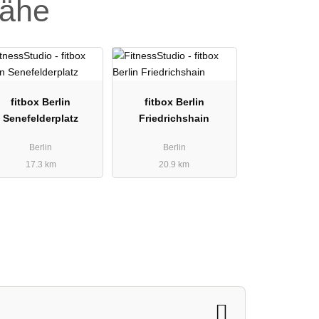
Nähe
fitbox Berlin
fitbox Berlin
Senefelderplatz
Friedrichshain
Berlin
Berlin
17.3 km
20.9 km