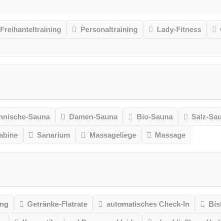
Freihanteltraining
Personaltraining
Lady-Fitness
nnische-Sauna
Damen-Sauna
Bio-Sauna
Salz-Sa
kabine
Sanarium
Massageliege
Massage
ung
Getränke-Flatrate
automatisches Check-In
Bis