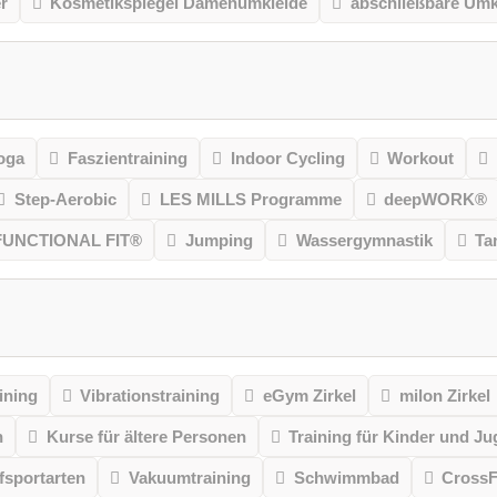
r
Kosmetikspiegel Damenumkleide
abschließbare Umk
oga
Faszientraining
Indoor Cycling
Workout
Step-Aerobic
LES MILLS Programme
deepWORK®
FUNCTIONAL FIT®
Jumping
Wassergymnastik
Ta
ining
Vibrationstraining
eGym Zirkel
milon Zirkel
n
Kurse für ältere Personen
Training für Kinder und Ju
sportarten
Vakuumtraining
Schwimmbad
CrossF