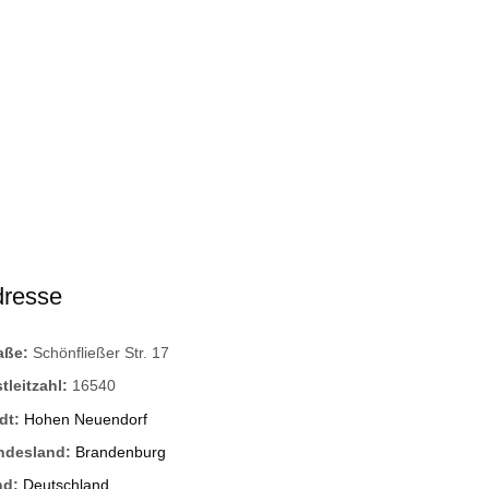
dresse
raße:
Schönfließer Str. 17
tleitzahl:
16540
dt:
Hohen Neuendorf
ndesland:
Brandenburg
nd:
Deutschland