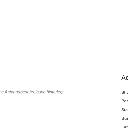
A
ne Anfahrtsbeschreibung hinterlegt.
St
Pos
Sta
Bu
La