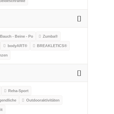
leideschränke
Bauch - Beine - Po
Zumba®
bodyART®
BREAKLETICS®
nzen
Reha-Sport
gendliche
Outdooraktivitäten
it