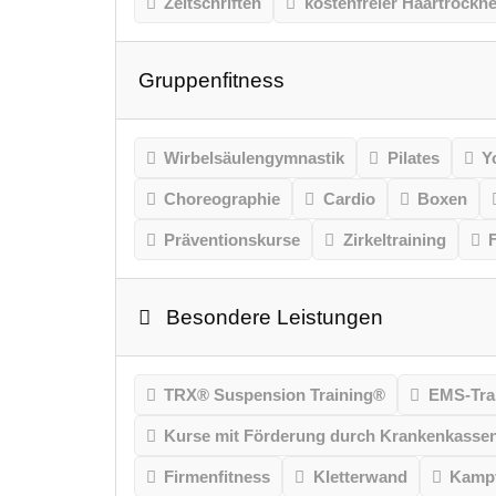
Zeitschriften
kostenfreier Haartrockne
Gruppenfitness
Wirbelsäulengymnastik
Pilates
Y
Choreographie
Cardio
Boxen
Präventionskurse
Zirkeltraining
Besondere Leistungen
TRX® Suspension Training®
EMS-Tra
Kurse mit Förderung durch Krankenkasse
Firmenfitness
Kletterwand
Kampf