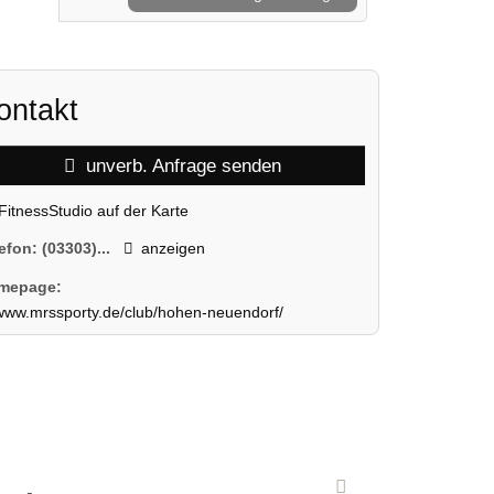
ontakt
unverb. Anfrage senden
FitnessStudio auf der Karte
lefon:
(03303)...
anzeigen
mepage:
www.mrssporty.de/club/hohen-neuendorf/