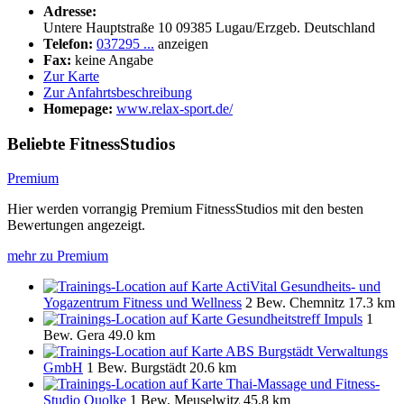
Adresse:
Untere Hauptstraße 10
09385
Lugau/Erzgeb.
Deutschland
Telefon:
037295 ...
anzeigen
Fax:
keine Angabe
Zur Karte
Zur Anfahrtsbeschreibung
Homepage:
www.relax-sport.de/
Beliebte FitnessStudios
Premium
Hier werden vorrangig Premium FitnessStudios mit den besten
Bewertungen angezeigt.
mehr zu Premium
ActiVital Gesundheits- und
Yogazentrum Fitness und Wellness
2 Bew.
Chemnitz
17.3 km
Gesundheitstreff Impuls
1
Bew.
Gera
49.0 km
ABS Burgstädt Verwaltungs
GmbH
1 Bew.
Burgstädt
20.6 km
Thai-Massage und Fitness-
Studio Quolke
1 Bew.
Meuselwitz
45.8 km