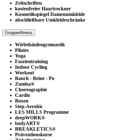
Zeitschriften
kostenfreier Haartrockner
Kosmetikspiegel Damenumkleide
abschließbare Umkleideschränke
Gruppenfitness
Wirbelsäulengymnastik
Pilates
Yoga
Faszientraining
Indoor Cycling
Workout
Bauch - Beine - Po
Zumba®
Choreographie
Cardio
Boxen
Step-Aerobic
LES MILLS Programme
deepWORK®
bodyART®
BREAKLETICS®
Präventionskurse