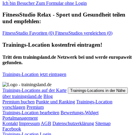
Ich bin Besucher
Zum Formular ohne Login
FitnessStudio
Relax - Sport und Gesundheit
teilen
und empfehlen:
FitnessStudio
Favoriten (
0
)
FitnessStudios
vergleichen (
0
)
Trainings-Location kostenfrei eintragen!
Tritt dem trainingsland.de Netzwerk bei und werde europaweit
gefunden.
Trainings-Location jetzt eintragen
Trainings-Locations auf der Karte
Trainings-Locations in der Nähe
über trainingsland.de
Blog
Premium buchen
Punkte und Ranking
Trainings-Location
vorschlagen
Premium
Trainings-Location bearbeiten
Bewertungs-Widget
Portalmanagement
Kontakt
Impressum
AGB
Datenschutzerklärung
Sitemap
Facebook
Trainings-Location Login