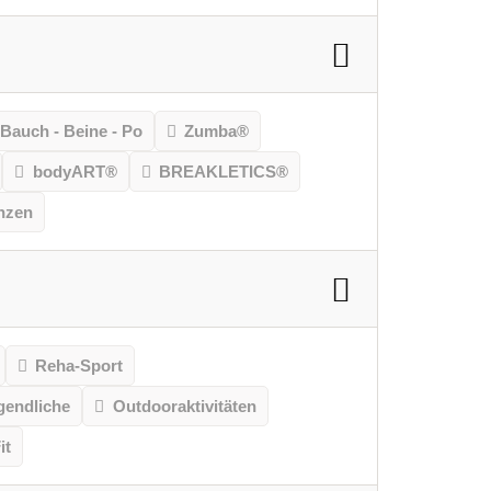
Bauch - Beine - Po
Zumba®
bodyART®
BREAKLETICS®
nzen
Reha-Sport
gendliche
Outdooraktivitäten
it