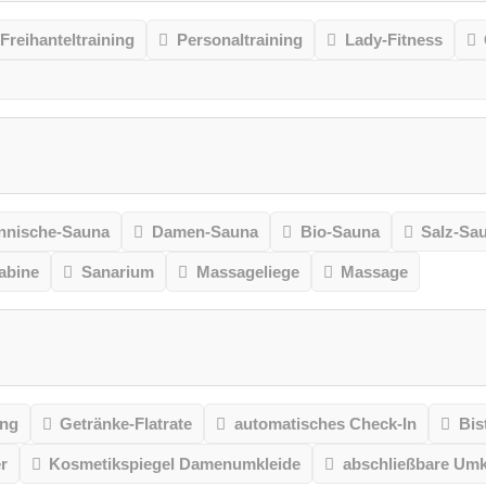
Freihanteltraining
Personaltraining
Lady-Fitness
nnische-Sauna
Damen-Sauna
Bio-Sauna
Salz-Sa
kabine
Sanarium
Massageliege
Massage
ung
Getränke-Flatrate
automatisches Check-In
Bis
r
Kosmetikspiegel Damenumkleide
abschließbare Umk