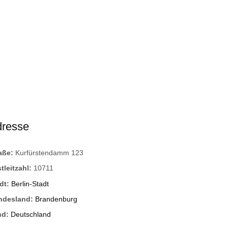
dresse
raße:
Kurfürstendamm 123
tleitzahl:
10711
dt:
Berlin-Stadt
ndesland:
Brandenburg
nd:
Deutschland