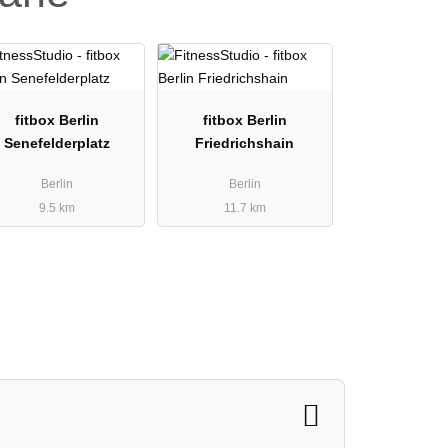
fitbox Berlin
fitbox Berlin
Senefelderplatz
Friedrichshain
Berlin
Berlin
9.5 km
11.7 km