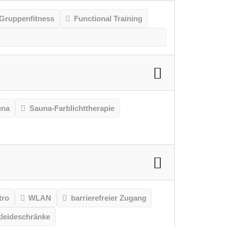
Gruppenfitness
Functional Training
una
Sauna-Farblichttherapie
tro
WLAN
barrierefreier Zugang
leideschränke