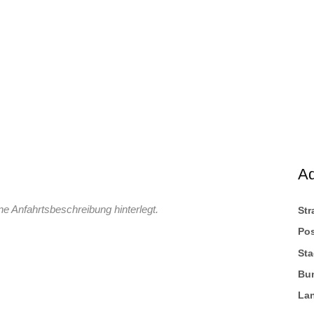
A
ne Anfahrtsbeschreibung hinterlegt.
St
Pos
Sta
Bu
La