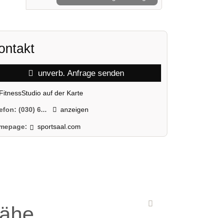
ontakt
unverb. Anfrage senden
FitnessStudio auf der Karte
lefon:
(030) 6...
anzeigen
mepage:
sportsaal.com
Nähe