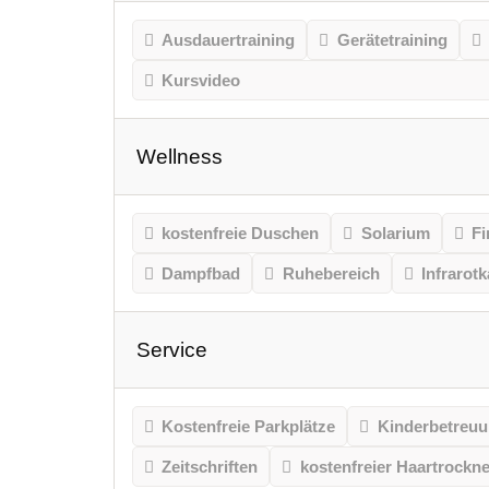
Ausdauertraining
Gerätetraining
Kursvideo
Wellness
kostenfreie Duschen
Solarium
Fi
Dampfbad
Ruhebereich
Infrarot
Service
Kostenfreie Parkplätze
Kinderbetreu
Zeitschriften
kostenfreier Haartrockne