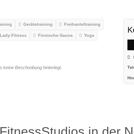
aining
Gerätetraining
Freihanteltraining
K
Lady-Fitness
Finnische-Sauna
Yoga
s keine Beschreibung hinterlegt.
Te
Ho
FitnessStudios in der 