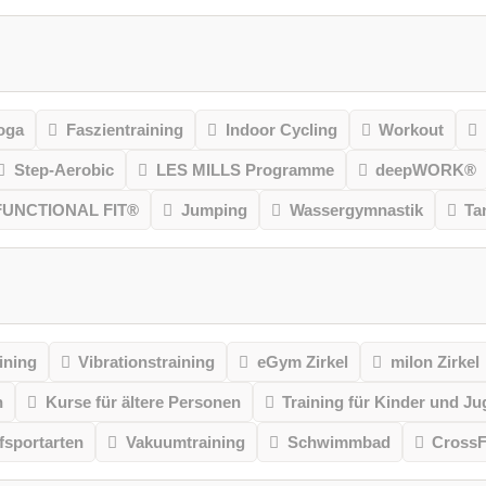
oga
Faszientraining
Indoor Cycling
Workout
Step-Aerobic
LES MILLS Programme
deepWORK®
FUNCTIONAL FIT®
Jumping
Wassergymnastik
Ta
ining
Vibrationstraining
eGym Zirkel
milon Zirkel
n
Kurse für ältere Personen
Training für Kinder und Ju
sportarten
Vakuumtraining
Schwimmbad
CrossF