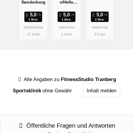
Sønderborg
v/Helle
Jensen
1 Bew.
1 Bew.
2 Bew.
Sønderborg
Aabenraa
Aabenraa
27.8 km
1.4 km
0.5 km
Alle Angaben zu
FitnessStudio Tranberg
Sportsklinik
ohne Gewähr
Inhalt melden
Öffentliche Fragen und Antworten