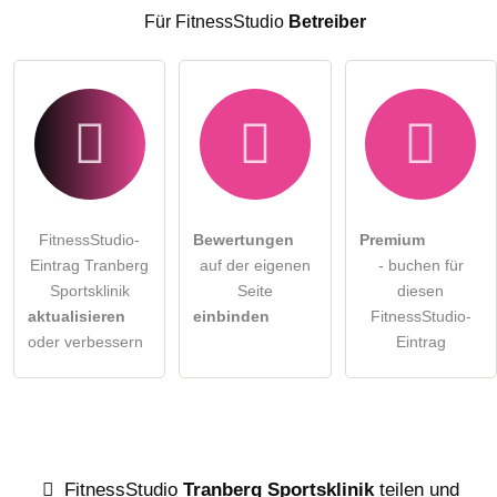
FitnessStudio-Eintrag zu stellen
.
Für FitnessStudio
Betreiber
FitnessStudio-
Bewertungen
Premium
Eintrag Tranberg
auf der eigenen
- buchen für
Sportsklinik
Seite
diesen
aktualisieren
einbinden
FitnessStudio-
oder verbessern
Eintrag
FitnessStudio
Tranberg Sportsklinik
teilen und