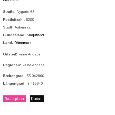
Straße:
Nygade 63
Postleitzahl:
6200
Stadt:
Aabenraa
Bundesland:
Südjütland
Land:
Dänemark
Ortsteil:
keine Angabe
Regionen:
keine Angabe
Breitengrad
:
55.042860
Längengrad
:
9.415840
Routenplaner
Kontakt