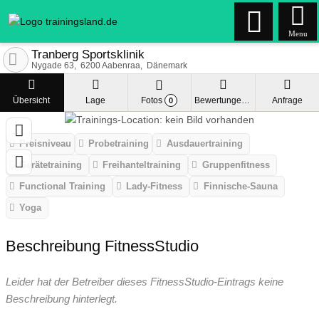
Menu
Tranberg Sportsklinik
Nygade 63
6200
Aabenraa
Dänemark
Übersicht
Lage
Fotos
Bewertungen
Anfrage
0
Preisniveau
Probetraining
Ausdauertraining
Gerätetraining
Freihanteltraining
Gruppenfitness
Functional Training
Lady-Fitness
Finnische-Sauna
Yoga
Beschreibung FitnessStudio
Leider hat der Betreiber dieses FitnessStudio-Eintrags keine
Beschreibung hinterlegt.