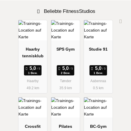
Beliebte FitnessStudios
Haarby
SPS Gym
Studie 91
tennisklub
1 Bew.
2 Bew.
1 Bew.
Haarby
Tønder
Aabenraa
49.2 km
35.9 km
0.5 km
Crossfit
Pilates
BC-Gym