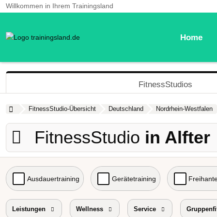
Willkommen in Ihrem Trainingsland
Home
FitnessStudios
FitnessStudio-Übersicht
Deutschland
Nordrhein-Westfalen
FitnessStudio
in Alfter
Ausdauertraining
Gerätetraining
Freihante
Probetraining
Leistungen
Wellness
Preisniveau
Service
Gruppenfi