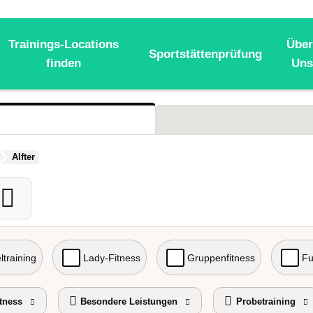
Trainings-Locations
Über
Sportstättenprüfung
finden
Uns
Alfter
ltraining
Lady-Fitness
Gruppenfitness
Fu
tness
Besondere Leistungen
Probetraining