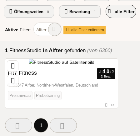
alle Filter
Öffnungszeiten
Bewertung
Aktive
Filter:
Alfter
alle Filter entfernen
1
FitnessStudio
in Alfter
gefunden
(von 6360)
Fit7 Fitness
2 Bew.
53347 Alfter, Nordrhein-Westfalen, Deutschland
Preisniveau
Probetraining
13
1