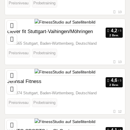
Preisniveau
Probetraining
13
clever fit Stuttgart-Vaihingen/Möhringen
2 Bew.
70565 Stuttgart, Baden-Württemberg, Deutschland
Preisniveau
Probetraining
13
Jennsal Fitness
2 Bew.
70374 Stuttgart, Baden-Württemberg, Deutschland
Preisniveau
Probetraining
12