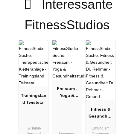
Interessante
FitnessStudios
Freiraum -
Trainingslan
Yoga &
d Twistetal
Gesundheits
studio
Fitness &
Gesundheit
Dr. Rehmer -
Twistetal-
Gmund am
Gmund
Berndorf
Schongau
Tegernsee