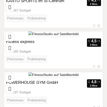
KANTO SPORTS im SI-Centrum
2 Bew.
70567 Stuttgart
Preisniveau
Probetraining
12
Fitness express
2 Bew.
70565 Stuttgart
Preisniveau
Probetraining
12
POWERHOUSE GYM GmbH
2 Bew.
70197 Stuttgart
Preisniveau
Probetraining