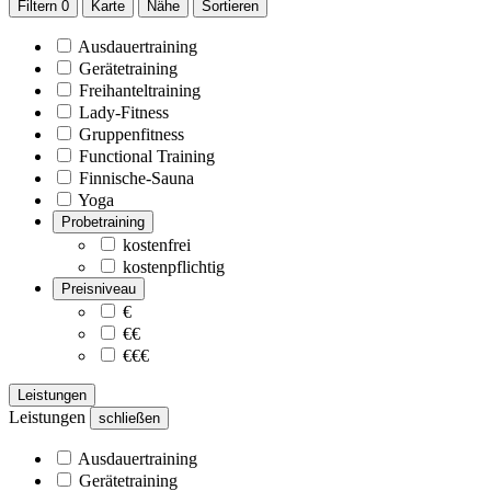
Filtern
0
Karte
Nähe
Sortieren
Ausdauertraining
Gerätetraining
Freihanteltraining
Lady-Fitness
Gruppenfitness
Functional Training
Finnische-Sauna
Yoga
Probetraining
kostenfrei
kostenpflichtig
Preisniveau
€
€€
€€€
Leistungen
Leistungen
schließen
Ausdauertraining
Gerätetraining