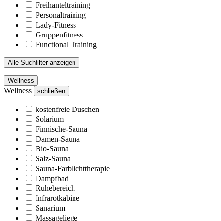
Freihanteltraining
Personaltraining
Lady-Fitness
Gruppenfitness
Functional Training
Alle Suchfilter anzeigen
Wellness
Wellness
schließen
kostenfreie Duschen
Solarium
Finnische-Sauna
Damen-Sauna
Bio-Sauna
Salz-Sauna
Sauna-Farblichttherapie
Dampfbad
Ruhebereich
Infrarotkabine
Sanarium
Massageliege