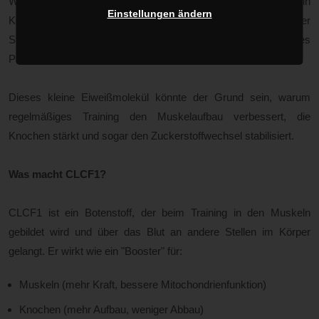
Wenn du regelmäßig trainierst, willst du natürlich, dass dein
Einstellungen ändern
Körper davon profitiert: mehr Kraft, mehr Ausdauer, besserer
Stoffwechsel. Eine neue Studie aus Korea zeigt jetzt, welches
Protein dafür entscheidend mitverantwortlich ist – CLCF1.
Dieses kleine Eiweißmolekül könnte der Grund sein, warum
regelmäßiges Training den Muskelaufbau verbessert, die
Knochen stärkt und sogar den Zuckerstoffwechsel stabilisiert.
Was macht CLCF1?
CLCF1 ist ein Botenstoff, der beim Training in den Muskeln
gebildet wird und über das Blut an andere Stellen im Körper
gelangt. Er wirkt wie ein "Booster" für:
Muskeln (mehr Kraft, bessere Mitochondrienfunktion)
Knochen (mehr Aufbau, weniger Abbau)