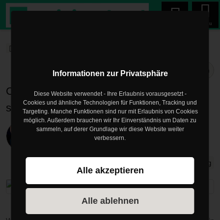
Menu
trainingsland.de
Blog
CLCF1
Blogartikel
Teilen
Informationen zur Privatsphäre
CLCF1 – das Trainingsprotein, das dich
Diese Website verwendet - Ihre Erlaubnis vorausgesetzt -
Cookies und ähnliche Technologien für Funktionen, Tracking und
stark hält (besonders im Alter)
Targeting. Manche Funktionen sind nur mit Erlaubnis von Cookies
möglich. Außerdem brauchen wir Ihr Einverständnis um Daten zu
Veröffentlicht am
30.06.2025
sammeln, auf derer Grundlage wir diese Website weiter
verbessern.
von
Mark Philipp
CLCF1
Trainig im Alter
training
Alle akzeptieren
Alle ablehnen