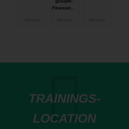
Rumfordstr.
groupfit -
Fitnessstudi
o
München
München
Herdecke
TRAININGS-
LOCATION