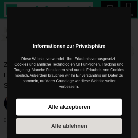
Menu
trainingsland.de
Blog
Software Fitnessstudio
Blogartikel
Informationen zur Privatsphäre
Teilen
Diese Website verwendet - Ihre Erlaubnis vorausgesetzt -
Zugangskontrolle im Fitnessstudio -
Cookies und ähnliche Technologien für Funktionen, Tracking und
Targeting. Manche Funktionen sind nur mit Erlaubnis von Cookies
Deshalb ist eine Software als Check-In
möglich. Außerdem brauchen wir Ihr Einverständnis um Daten zu
sammeln, auf derer Grundlage wir diese Website weiter
System so vorteilhaft
verbessern.
Veröffentlicht am
28.07.2025
Alle akzeptieren
von
Mark Philipp
Software Fitnessstudio
Zugangskontrolle
Alle ablehnen
Fitnessstudio Management