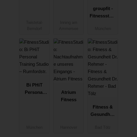
medizinisch
es Training
groupfit -
Fitnessstudi
o
Twistetal-
Inning am
Berndorf
Ammersee
München
Bi PHiT
Personal
Atrium
Training
Fitness
Studio –
Fitness &
Rumfordstr.
Gesundheit
Dr. Rehmer -
München
Hannover
Bad Tölz
Bad Tölz