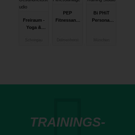
PEP
Bi PHiT
Freiraum -
Fitnessanla
Personal
Yoga &
ge
Training
Gesundheit
Studio
Schongau
Delmenhorst
München
sstudio
TRAININGS-