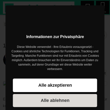
Menu
trainingsland.de
Blog
yoga
Blogartikel
Teilen
Informationen zur Privatsphäre
10-minütiges Yogaprogramm für Anfänger
Diese Website verwendet - Ihre Erlaubnis vorausgesetzt -
Cookies und ähnliche Technologien für Funktionen, Tracking und
Veröffentlicht am
07.10.2023
Targeting. Manche Funktionen sind nur mit Erlaubnis von Cookies
möglich. Außerdem brauchen wir Ihr Einverständnis um Daten zu
von
Mark Philipp
sammeln, auf derer Grundlage wir diese Website weiter
verbessern.
yoga
10-Minuten-Workout
Alle akzeptieren
Es wird langsam wieder Herbst und damit auch wieder Zeit für
Alle ablehnen
kurze Yoga-Workouts nach der Arbeit.