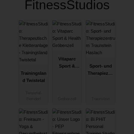
FitnessStudios
Vitaparc
Sport &
Sport- und
Trainingslan
Health
Therapiezen
d Twistetal
Gröbenzell
trum
Traunstein
Twistetal-
Haslach
Berndorf
Gröbenzell
Traunstein