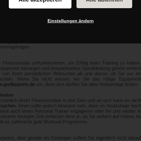
Einstellungen ändern
ngen, denn sportliche Betätigung kommt sowohl unserem Körper als
och oftmals nicht, wo sie überhaupt anfangen sollen und was es zu
ich angesprochen fühlen, lesen Sie am besten weiter, denn in diesem
sammengetragen.
Fitnessstudio umfunktionieren, um Erfolg beim Training zu haben.
e Equipment besorgen und beispielsweise Sportkleidung gehört einfach
t von Ihren persönlichen Wünschen ab und davon, ob Sie nur im
möchten. Wenn Sie nicht wissen, wo Sie das nötige Equipment
gorillasports.de
um, denn dort dürften Sie alles Notwendige finden.
keiten
nlich direkt Fitnessstudios in den Sinn und an sich kann es nicht
 suchen
. Ihnen sollte jedoch bewusst sein, dass es heutzutage noch
weise auch einen Personal Trainer engagieren oder hin und wieder in
n unserer heutigen Zeit einfacher denn je, da Sie einfach auf Videos im
gibt es zahlreiche gute Workout-Programme.
arten, aber gerade als Einsteiger sollten Sie eigentlich nicht darauf