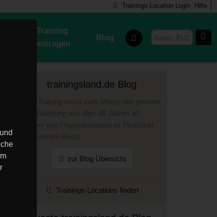
Trainings-Location Login
Hilfe
-
Training
Blog
eintragen
trainingsland.de Blog
Das Training muss zum Menschen passen!
Die Erfahrung aus über 20 Jahren als
Trainer und Physiotherapeut im Profisport
 und
sind unsere Basis
nche
em
zur Blog Übersicht
r
Trainings-Locations finden