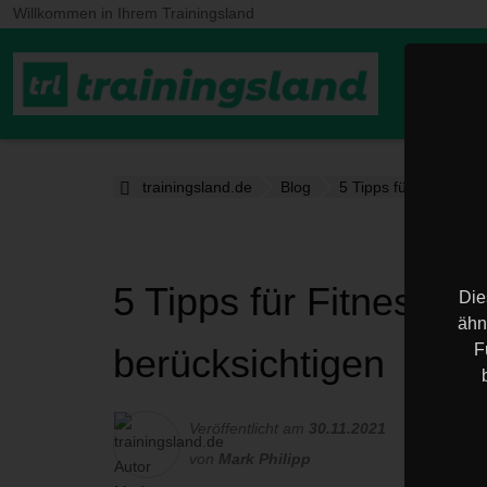
Willkommen in Ihrem Trainingsland
Home
trainingsland.de
Blog
5 Tipps für Fitnessein
5 Tipps für Fitnessein
Die
ähn
F
berücksichtigen
5 
Veröffentlicht am
30.11.2021
von
Mark Philipp