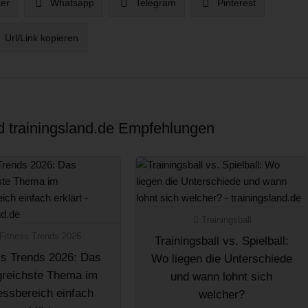
ter
Whatsapp
Telegram
Pinterest
Url/Link kopieren
nd trainingsland.de Empfehlungen
Trainingsball
Fitness Trends 2026
Trainingsball vs. Spielball:
ss Trends 2026: Das
Wo liegen die Unterschiede
lgreichste Thema im
und wann lohnt sich
essbereich einfach
welcher?