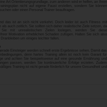
eine Art Orientierungsgrundlage, zum anderen wird er helfen, an Ihren
iningsplan nicht auf eigene Faust erstellen, sondern Sie können
suchen oder einen Personal Trainer beauftragen.
nd das ist an sich nicht verkehrt. Doch leider ist auch Fitness mit
s auch zeitlich. Sie sollten sich daher realistische Ziele setzen, da
s Sie mit unrealistischen Zielen loslegen, werden Sie diese
Ihrer Motivation erheblichen Schaden zufügen. Halten Sie sich also
Dranbleiben um einiges leichter fallen.
n
 gerade Einsteiger werden schnell erste Ergebnisse sehen. Damit das
enbedingungen, denn hartes Training allein ist noch kein Garant für
nge und achten Sie beispielsweise auf eine gesunde Ernährung und
gen passen, werden Sie kontinuierliche Erfolge erzielen. Zudem
mäßiges Training ist nicht gerade förderlich für unsere Gesundheit und