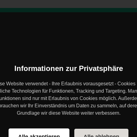
Trainings-Locations
Über
Sportstättenprüfung
finden
Uns
steiger
Blogartikel
Teilen
Informationen zur Privatsphäre
steiger – das sollten Sie
se Website verwendet - Ihre Erlaubnis vorausgesetzt - Cookies
liche Technologien für Funktionen, Tracking und Targeting. Ma
unktionen sind nur mit Erlaubnis von Cookies möglich. Außerd
brauchen wir Ihr Einverständnis um Daten zu sammeln, auf dere
Grundlage wir diese Website weiter verbessern.
Tipps für Fitnesseinsteiger
Trainingsplanung
Fitness Equipment
Alle akzeptieren
Alle ablehnen