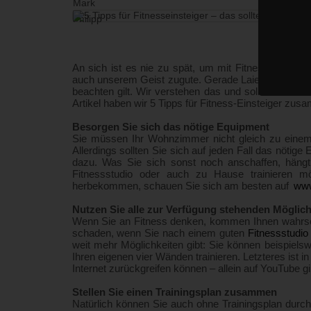
An sich ist es nie zu spät, um mit Fitness anzufa
auch unserem Geist zugute. Gerade Laien wissen jed
beachten gilt. Wir verstehen das und sollten Sie s
Artikel haben wir 5 Tipps für Fitness-Einsteiger zu
Besorgen Sie sich das nötige Equipment
Sie müssen Ihr Wohnzimmer nicht gleich zu einem 
Allerdings sollten Sie sich auf jeden Fall das nötig
dazu. Was Sie sich sonst noch anschaffen, häng
Fitnessstudio oder auch zu Hause trainieren 
herbekommen, schauen Sie sich am besten auf
www.
Nutzen Sie alle zur Verfügung stehenden Möglich
Wenn Sie an Fitness denken, kommen Ihnen wahrschei
schaden, wenn Sie nach einem guten
Fitnessstudio
weit mehr Möglichkeiten gibt: Sie können beispiels
Ihren eigenen vier Wänden trainieren. Letzteres ist i
Internet zurückgreifen können – allein auf YouTube 
Stellen Sie einen Trainingsplan zusammen
Natürlich können Sie auch ohne Trainingsplan durchst