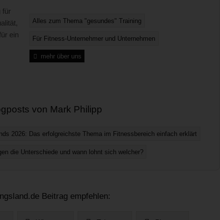
 für
Alles zum Thema "gesundes" Training
lität,
ür ein
Für Fitness-Unternehmer und Unternehmen
mehr über uns
gposts von Mark Philipp
nds 2026: Das erfolgreichste Thema im Fitnessbereich einfach erklärt
iegen die Unterschiede und wann lohnt sich welcher?
ingsland.de Beitrag empfehlen: