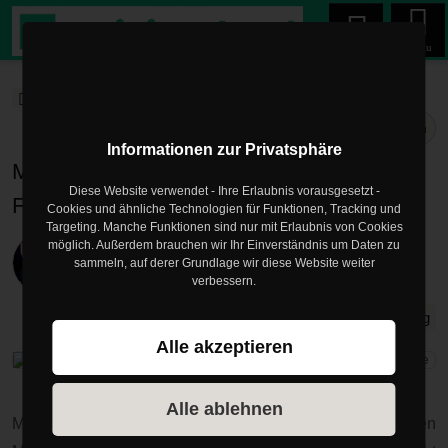
Menu
trainingsland.de
Blog
Krafttraining
Blogartikel
Teilen
Informationen zur Privatsphäre
Microtraining-Mit 3 Übungen zu mehr
Diese Website verwendet - Ihre Erlaubnis vorausgesetzt -
Fitness
Cookies und ähnliche Technologien für Funktionen, Tracking und
Targeting. Manche Funktionen sind nur mit Erlaubnis von Cookies
möglich. Außerdem brauchen wir Ihr Einverständnis um Daten zu
Veröffentlicht am
14.08.2024
sammeln, auf derer Grundlage wir diese Website weiter
von
Mark Philipp
verbessern.
Krafttraining
Fitness
Microtraining
Alle akzeptieren
Alle ablehnen
Mit nur drei Übungen kannst du alle wichtigen