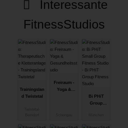
Interessante
FitnessStudios
Freiraum -
Trainingslan
Yoga &
d Twistetal
Gesundheit
Bi PHiT
sstudio
Group
Fitness
Twistetal-
Berndorf
Schongau
München
Studio