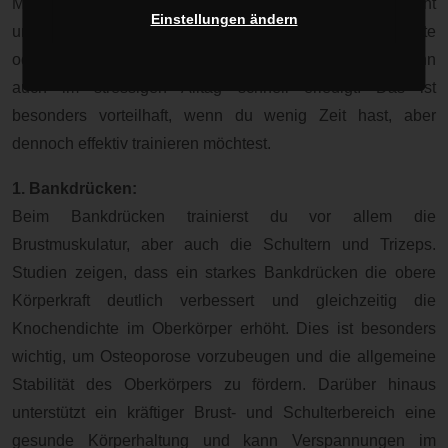
Muskelgruppen abdecken, was den Plan einfach und leicht
Einstellungen ändern
umsetzbar macht. Du brauchst keine komplizierten Geräte
oder viele verschiedene Übungen. Dein Training ist dann
auch im stressigen Alltag schnell erledigt. Das ist
besonders vorteilhaft, wenn du wenig Zeit hast, aber
dennoch effektiv trainieren möchtest.
1. Bankdrücken:
Beim Bankdrücken trainierst du vor allem die
Brustmuskulatur, aber auch die Schultern und Trizeps.
Studien zeigen, dass ein starkes Bankdrücken die obere
Körperkraft deutlich verbessert und gleichzeitig die
Knochendichte im Oberkörper erhöht. Dies ist besonders
wichtig, um Osteoporose vorzubeugen und die allgemeine
Stabilität des Oberkörpers zu fördern. Darüber hinaus
unterstützt ein kräftiger Brust- und Schulterbereich eine
gesunde Körperhaltung und kann Verspannungen im