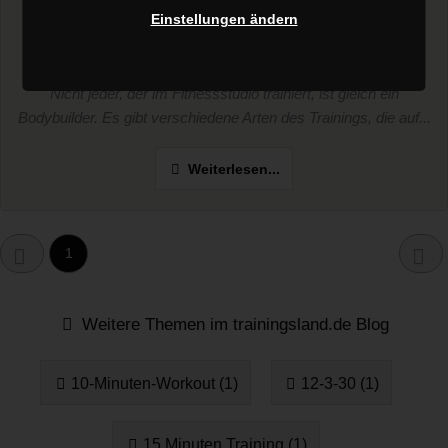
umfassender Vergleich von
Einstellungen ändern
Bodybuilding und Powerlifting
Nicht jeder, der im Fitnessstudio trainiert, ist gleich ein
Bodybuilder. Es gibt verschiedene Arten des Trainings, die auf...
Weiterlesen...
1
Weitere Themen im trainingsland.de Blog
10-Minuten-Workout (1)
12-3-30 (1)
15 Minuten Training (1)