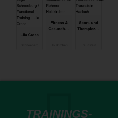
Fitness &
Sport- und
Gesundheit
Therapiezen
Lila Cross
Dr. Rehmer -
trum
Holzkirchen
Traunstein
Schneeberg
Holzkirchen
Traunstein
Haslach
TRAININGS-