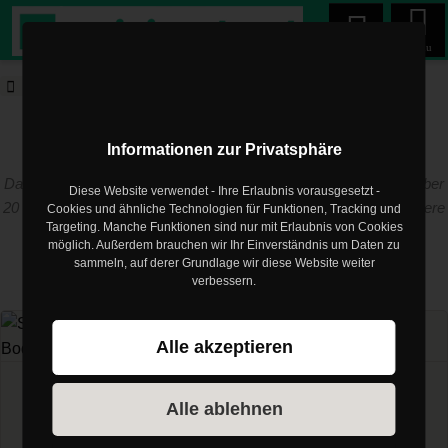
Menu
trainingsland.de
Blog
Bodybuilding
trainingsland.de Blog
Informationen zur Privatsphäre
Das Training muss zum Menschen passen! Die Erfahrung aus über
Diese Website verwendet - Ihre Erlaubnis vorausgesetzt -
20 Jahren als Trainer und Physiotherapeut im Profisport sind unsere
Cookies und ähnliche Technologien für Funktionen, Tracking und
Targeting. Manche Funktionen sind nur mit Erlaubnis von Cookies
Basis
möglich. Außerdem brauchen wir Ihr Einverständnis um Daten zu
sammeln, auf derer Grundlage wir diese Website weiter
verbessern.
Artikel zum Thema
Bodybuilding
Alle akzeptieren
Bodybuilding
Alle ablehnen
Stärke oder Ästhetik? Ein