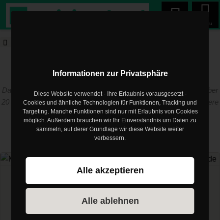
Menu
trainingsland.de
Blog
Multipresse
trainingsland.de Blog
Informationen zur Privatsphäre
Das Training muss zum Menschen passen! Die Erfahrung aus über
Diese Website verwendet - Ihre Erlaubnis vorausgesetzt -
20 Jahren als Trainer und Physiotherapeut im Profisport sind unsere
Cookies und ähnliche Technologien für Funktionen, Tracking und
Targeting. Manche Funktionen sind nur mit Erlaubnis von Cookies
Basis
möglich. Außerdem brauchen wir Ihr Einverständnis um Daten zu
sammeln, auf derer Grundlage wir diese Website weiter
verbessern.
Artikel zum Thema
Multipresse
Alle akzeptieren
Multipresse
Multipresse/Smith Machine im
Alle ablehnen
Home Gym