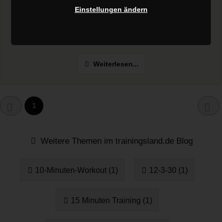
Einstellungen ändern
Multipresse und Smith Machine sind zwei Bezeichnungen für
dieselbe Sache: Eine mechanische Vorrichtungen, in der eine
Langhantel...
Weiterlesen...
1
Weitere Themen im trainingsland.de Blog
10-Minuten-Workout (1)
12-3-30 (1)
15 Minuten Training (1)