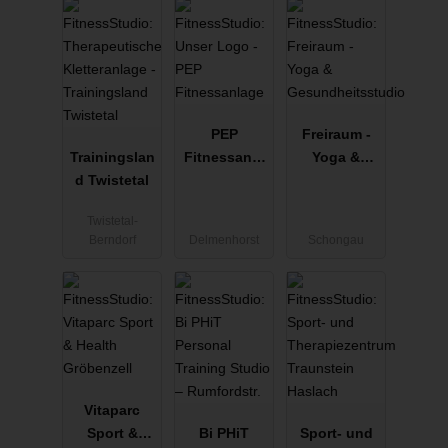
PEP
Freiraum -
Trainingslan
Fitnessanla
Yoga &
d Twistetal
ge
Gesundheits
studio
Twistetal-
Berndorf
Delmenhorst
Schongau
Vitaparc
Sport &
Bi PHiT
Sport- und