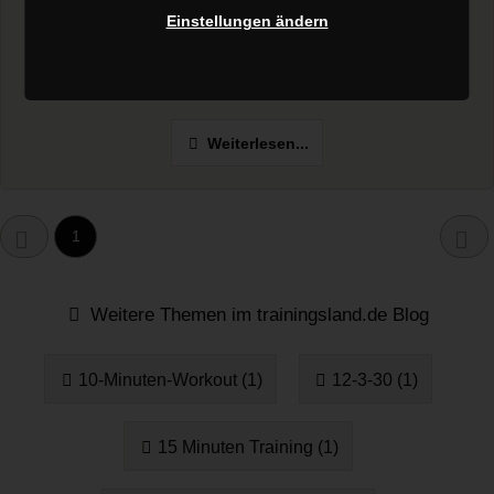
und passe dein Training an
Einstellungen ändern
Warum Erholung der Schlüssel ist Fortschritt entsteht in den
Pausen – nicht im Training selbst. Muskeln wachsen, das...
Weiterlesen...
1
Weitere Themen im trainingsland.de Blog
10-Minuten-Workout (1)
12-3-30 (1)
15 Minuten Training (1)