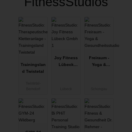
FitnessStudios
Joy Fitness
Freiraum -
Trainingslan
Lübeck
Yoga &
d Twistetal
Gmbh 1
Gesundheits
studio
Twistetal-
Berndorf
Lübeck
Schongau