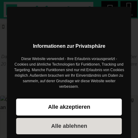
Menu
trainingsland.de
Blog
Erholungswerte
trainingsland.de Blog
Informationen zur Privatsphäre
Das Training muss zum Menschen passen! Die Erfahrung aus über
Diese Website verwendet - Ihre Erlaubnis vorausgesetzt -
20 Jahren als Trainer und Physiotherapeut im Profisport sind unsere
Cookies und ähnliche Technologien für Funktionen, Tracking und
Targeting. Manche Funktionen sind nur mit Erlaubnis von Cookies
Basis
möglich. Außerdem brauchen wir Ihr Einverständnis um Daten zu
sammeln, auf derer Grundlage wir diese Website weiter
verbessern.
Artikel zum Thema
Erholungswerte
Alle akzeptieren
Herzfrequenzvariabilität
Alle ablehnen
Optimiere deine Erholungswerte –