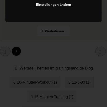
Personal Trainer
Einstellungen ändern
Die aktuelle Situation hat für viele Studios und Personal Trainer
einen Sprung im Bereich Digitalisierung gebracht. Mit Videos,...
Weiterlesen...
1
Weitere Themen im trainingsland.de Blog
10-Minuten-Workout (1)
12-3-30 (1)
15 Minuten Training (1)