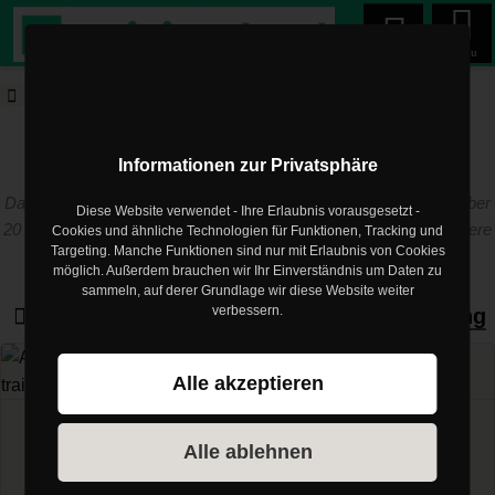
Menu
trainingsland.de
Blog
Fitnessstudio Marketing
trainingsland.de Blog
Informationen zur Privatsphäre
Das Training muss zum Menschen passen! Die Erfahrung aus über
Diese Website verwendet - Ihre Erlaubnis vorausgesetzt -
20 Jahren als Trainer und Physiotherapeut im Profisport sind unsere
Cookies und ähnliche Technologien für Funktionen, Tracking und
Targeting. Manche Funktionen sind nur mit Erlaubnis von Cookies
Basis
möglich. Außerdem brauchen wir Ihr Einverständnis um Daten zu
sammeln, auf derer Grundlage wir diese Website weiter
verbessern.
Artikel zum Thema
Fitnessstudio Marketing
Alle akzeptieren
apps
Alle ablehnen
App für Fitnessstudios und