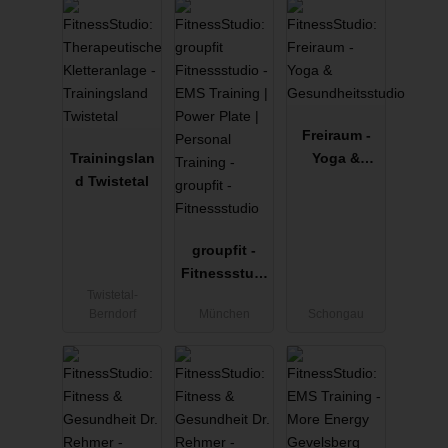
Freiraum -
Trainingslan
Yoga &
d Twistetal
Gesundheits
studio
groupfit -
Fitnessstudi
Twistetal-
o
Berndorf
München
Schongau