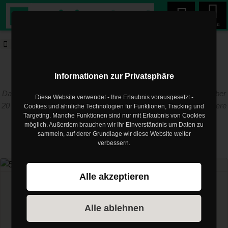
Menu
trainingsland.de
Blog
TCM
trainingsland.de Blog
Informationen zur Privatsphäre
Das Training muss zum Menschen passen! Die Erfahrung aus über
Diese Website verwendet - Ihre Erlaubnis vorausgesetzt -
20 Jahren als Trainer und Physiotherapeut im Profisport sind unsere
Cookies und ähnliche Technologien für Funktionen, Tracking und
Targeting. Manche Funktionen sind nur mit Erlaubnis von Cookies
Basis
möglich. Außerdem brauchen wir Ihr Einverständnis um Daten zu
sammeln, auf derer Grundlage wir diese Website weiter
verbessern.
Artikel zum Thema
TCM
Alle akzeptieren
5er Split
5er Split TCM-Trainingsplan
Alle ablehnen
Klassische Split-Pläne zum Muskelaufbau kennen ja viele