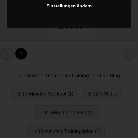
Trainierende. Wer seinen Schwerpunkt im Split auf Gesundheit
Einstellungen ändern
und ein...
Weiterlesen...
1
Weitere Themen im trainingsland.de Blog
10-Minuten-Workout (1)
12-3-30 (1)
15 Minuten Training (1)
30-minuten-Trainingsplan (1)