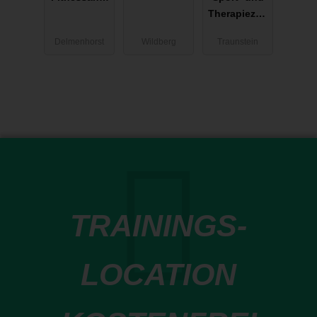
ge
Therapiezen
trum
Delmenhorst
Wildberg
Traunstein
Traunstein
Haslach
TRAININGS-
LOCATION