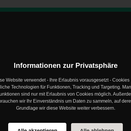
Trainings-Locations
Über
Sportstättenprüfung
finden
Uns
Informationen zur Privatsphäre
trainingsland.de Blog
se Website verwendet - Ihre Erlaubnis vorausgesetzt - Cookies
liche Technologien für Funktionen, Tracking und Targeting. Ma
sen! Die Erfahrung aus über 20 Jahren als Trainer und Physiotherap
unktionen sind nur mit Erlaubnis von Cookies möglich. Außerd
brauchen wir Ihr Einverständnis um Daten zu sammeln, auf dere
Artikel zum Thema
Grundübunge
Grundlage wir diese Website weiter verbessern.
Alle akzeptieren
Alle ablehnen