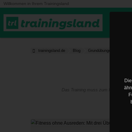
Willkommen in Ihrem Trainingsland
Home
trainingsland.de
Blog
Grundübungen
Die
ähn
Das Training muss zum Menschen pas
F