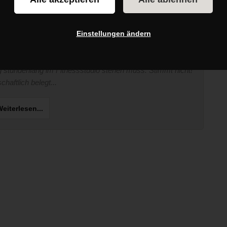
training
en: Mit drei Übungen zum
Einstellungen ändern
per-Workout
ng stundenlang im Fitnessstudio stehen muss. Stimmt nicht!
haftlich belegt...
eiterlesen...