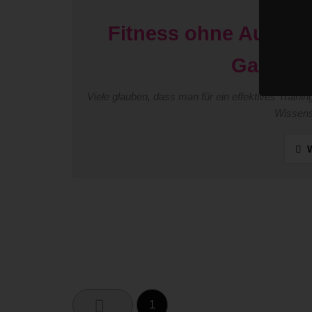
Fitness ohne Ausred
Ganzkör
Viele glauben, dass man für ein effektives Traini
Wissensc
W
1