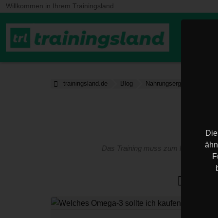
Willkommen in Ihrem Trainingsland
Home
trainingsland.de
Blog
Nahrungsergänzungsmitte
Die
ähn
Das Training muss zum Menschen pas
F
Arti