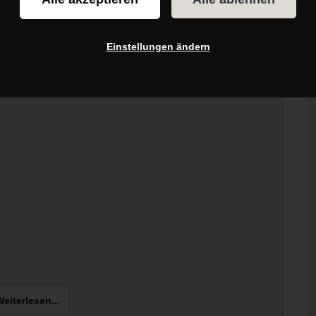
Ernährung
 sollte ich kaufen?
Einstellungen ändern
ten Nährstoffen, wenn es um die tägliche Ernährung geht.
rotzdem...
eiterlesen...