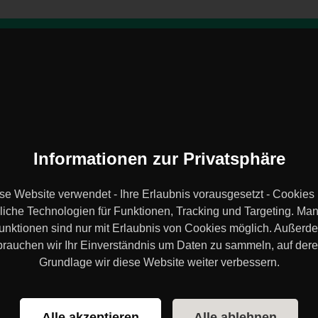
Trainings-Locations
Über
Sportstättenprüfung
finden
Uns
l
Informationen zur Privatsphäre
trainingsland.de Blog
se Website verwendet - Ihre Erlaubnis vorausgesetzt - Cookies
liche Technologien für Funktionen, Tracking und Targeting. Ma
sen! Die Erfahrung aus über 20 Jahren als Trainer und Physiotherap
unktionen sind nur mit Erlaubnis von Cookies möglich. Außerd
brauchen wir Ihr Einverständnis um Daten zu sammeln, auf dere
kel zum Thema
Nahrungsergänzung
Grundlage wir diese Website weiter verbessern.
Alle akzeptieren
Alle ablehnen